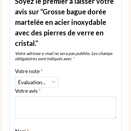
Soyez le premier à laisser votre
des
pierres
avis sur “Grosse bague dorée
de
martelée en acier inoxydable
verre
avec des pierres de verre en
en
cristal.
cristal.”
Votre adresse e-mail ne sera pas publiée.
Les champs
obligatoires sont indiqués avec
*
Votre note
*
Votre avis
*
Nom
*