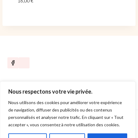
16,00
€
Nous respectons votre vie privée.
Nous utilisons des cookies pour améliorer votre expérience
de navigation, diffuser des publicités ou des contenus
personnalisés et analyser notre trafic. En cliquant sur « Tout
© 2026 Bijoux Payan - Thème WordPress par
accepter », vous consentez à notre utilisation des cookies.
Kadence WP