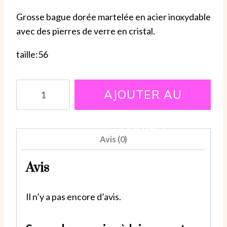
Grosse bague dorée martelée en acier inoxydable
avec des pierres de verre en cristal.
taille:56
quantité
AJOUTER AU
de
Grosse
PANIER
bague
Avis (0)
dorée
martelée
Avis
en
acier
Il n’y a pas encore d’avis.
inoxydable
avec