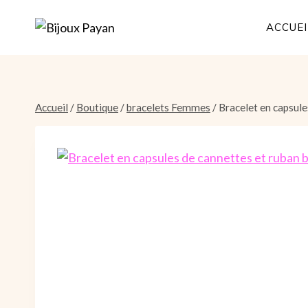
Aller
au
ACCUEI
contenu
Accueil
/
Boutique
/
bracelets Femmes
/
Bracelet en capsule