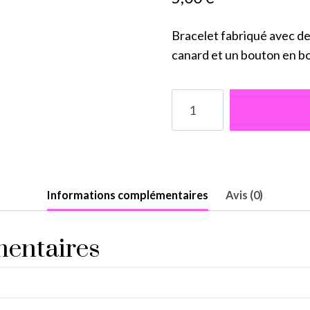
Bracelet fabriqué avec de
canard et un bouton en boi
quantité
de
Bracelet
en
capsules
de
Informations complémentaires
Avis (0)
cannettes
et
entaires
ruban
bleu
canard