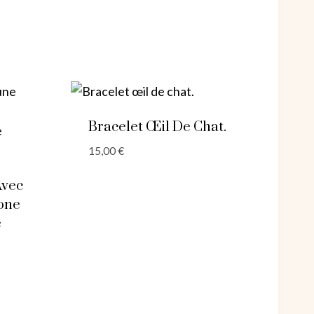
Bracelet Œil De Chat.
15,00
€
Avec
one
e