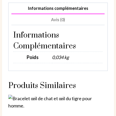
PANIER
en
Informations complémentaires
perles
noires
Avis (0)
et
hématite
Informations
pour
Complémentaires
homme.
Poids
0,034 kg
Produits Similaires