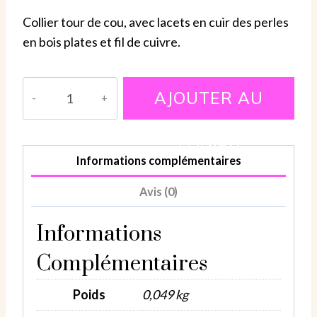
Collier tour de cou, avec lacets en cuir des perles
en bois plates et fil de cuivre.
quantité
AJOUTER AU
de
Collier
PANIER
en
Informations complémentaires
bois
et
Avis (0)
cordon
en
Informations
cuir
Complémentaires
avec
du
Poids
0,049 kg
fil